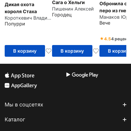
Сага о Хельги
Обронила си
Дикая охота
Пишенин Алексей
перо из гнез
короля Стаха
Городец
Короткевич Владимир Семенович
Вече
Попурри
4.5
4 реценз
В корзину
В корзину
В корзин
Мы в соцсетях
Каталог