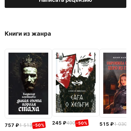
Книги из жанра
245
490
-50%
515
1 030
-
757
1 513
-50%