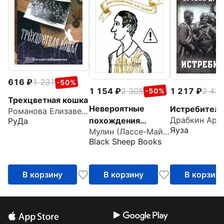
616
1 231
-50%
1 154
2 308
1 217
2 43
-50%
Трехцветная кошка
Невероятные
Истребител
Романова Елизавета Сергеевна
похождения
РуДа
Яуза
Мулин (Лассе-Майя) Ларс
Лассе-Майи,
Black Sheep Books
рассказанные им
самим
В корзину
В корзину
В корзин