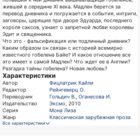
жившей в середине XI века. Мадлен берется за
перевод дневника и погружается в события, интриги,
заговоры, царящие при дворе Эдуарда, последнего
короля саксов, узнает о запретной любви королевы
Эдит и священника.
Что это - фальсификация или подлинный дневник?
Каким образом он связан с историей всемирно
известного гобелена Байе? И какое отношение все
это имеет к самой Мадлен? Что ждет ее в Англии?
Разгадка тайны гобелена? Новая любовь?
Характеристики
Автор
Фицпатрик Кайли
Редактор
Рейнгеверц О.
Переводчик
Гольдич В.
,
Оганесова И.
Издательство
Эксмо
,
2010
Серия
Мона Лиза
Жанр
Классическая зарубежная проза
Все характеристики