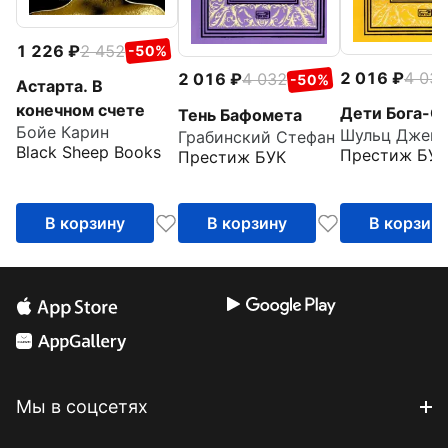
1 226
2 452
-50%
2 016
4 03
2 016
4 032
-50%
Астарта. В
конечном счете
Дети Бога-С
Тень Бафомета
Бойе Карин
Грабинский Стефан
Black Sheep Books
Престиж БУК
Престиж БУК
В корзину
В корзину
В корзин
Мы в соцсетях