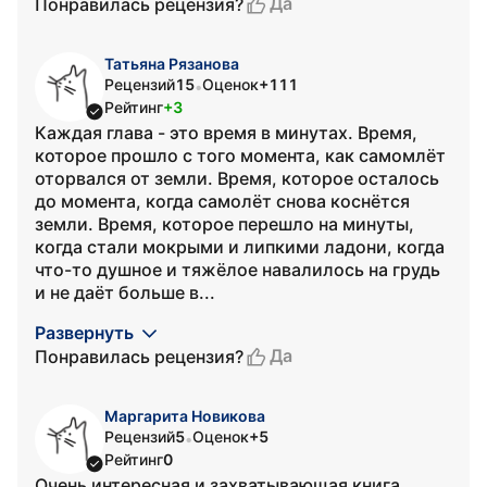
Да
Понравилась рецензия?
Татьяна Рязанова
Рецензий
15
Оценок
+111
•
Рейтинг
+3
Каждая глава - это время в минутах. Время,
которое прошло с того момента, как самомлёт
оторвался от земли. Время, которое осталось
до момента, когда самолёт снова коснётся
земли. Время, которое перешло на минуты,
когда стали мокрыми и липкими ладони, когда
что-то душное и тяжёлое навалилось на грудь
и не даёт больше в...
Развернуть
Да
Понравилась рецензия?
Маргарита Новикова
Рецензий
5
Оценок
+5
•
Рейтинг
0
Очень интересная и захватывающая книга.