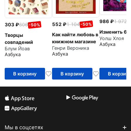
986
1 972
-
552
1 104
303
606
-50%
-50%
Изменить 6-
Как найти любовь в
Творцы
Уолш Хлоя
книжном магазине
совпадений
Азбука
Генри Вероника
Блум Йоав
Азбука
Азбука
В корзину
В корзину
В корзин
Мы в соцсетях