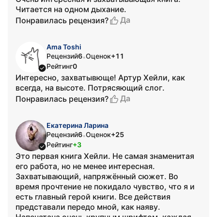
Читается на одном дыхание.
Да
Понравилась рецензия?
Ama Toshi
Рецензий
6
Оценок
+11
•
Рейтинг
0
Интересно, захватывюще! Артур Хейли, как
всегда, на высоте. Потрясяющий слог.
Да
Понравилась рецензия?
Екатерина Ларина
Рецензий
6
Оценок
+25
•
Рейтинг
+3
Это первая книга Хейли. Не самая знаменитая
его работа, но не менее интересная.
Захватывающий, напряжённый сюжет. Во
время прочтение не покидало чувство, что я и
есть главный герой книги. Все действия
представали передо мной, как наяву.