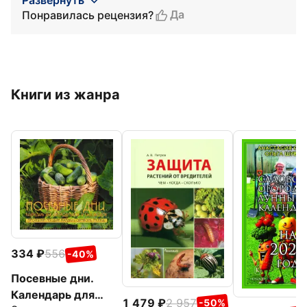
Развернуть
Да
Понравилась рецензия?
Книги из жанра
334
556
-40%
Посевные дни.
Календарь для
1 479
2 957
-50%