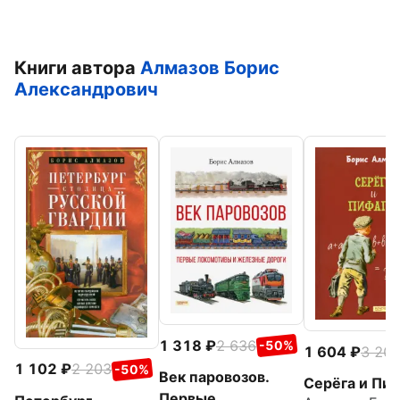
Книги автора
Алмазов Борис
Александрович
1 318
2 636
-50%
1 604
3 20
1 102
2 203
-50%
Век паровозов.
Серёга и Пи
Первые