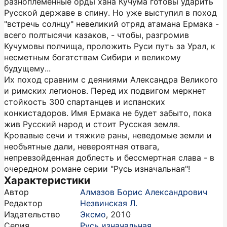
разноплеменные орды хана Кучума готовы ударить
Русской державе в спину. Но уже выступил в поход
"встречь солнцу" невеликий отряд атамана Ермака -
всего полтысячи казаков, - чтобы, разгромив
Кучумовы полчища, проложить Руси путь за Урал, к
несметным богатствам Сибири и великому
будущему...
Их поход сравним с деяниями Александра Великого
и римских легионов. Перед их подвигом меркнет
стойкость 300 спартанцев и испанских
конкистадоров. Имя Ермака не будет забыто, пока
жив Русский народ и стоит Русская земля.
Кровавые сечи и тяжкие раны, неведомые земли и
необъятные дали, невероятная отвага,
непревзойденная доблесть и бессмертная слава - в
очередном романе серии "Русь изначальная"!
Характеристики
Автор
Алмазов Борис Александрович
Редактор
Незвинская Л.
Издательство
Эксмо
,
2010
Серия
Русь изначальная