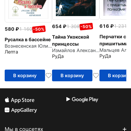
616
1 231
654
1 308
-
-50%
580
1 160
-50%
Перчатки с
Тайна Укокской
Русалка в бассейне
пришитыми
принцессы
Вознесенская Юлия Николаевна
Измайлов Александр
пальцами
Лепта
РуДа
РуДа
В корзину
В корзину
В корзин
Мы в соцсетях