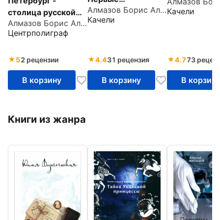
Петербург -
Алмазов Борис Александрович
локомотивы и
Качели
столица русской
Качели
железные дороги
Алмазов Борис Александрович
гвардии. История
Центрполиграф
гвардейских
подразделений
5
2 рецензии
4.4
31 рецензия
4.7
73 рецен
В корзину
В корзину
В корзин
Книги из жанра