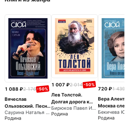
1 007
2 014
-50%
720
1 439
1 088
2 176
-
-50%
Лев Толстой.
Вера Аленто
Вячеслав
Долгая дорога к
Москва слез
Ольховский. Песня
Бирюков Павел Иванович
себе
Бекичева Юл
Саурина Наталья Дмитриевна
верит...
- Судьба моя!
Родина
Родина
Родина