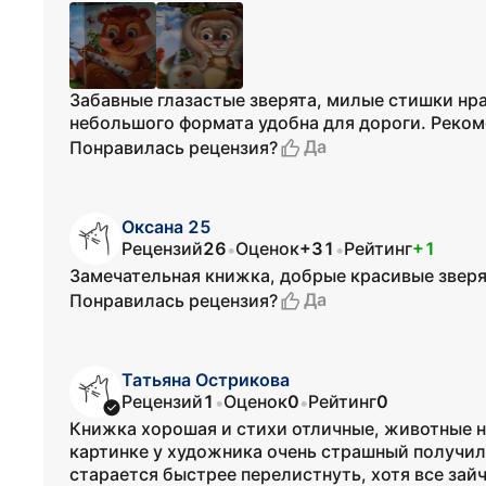
Забавные глазастые зверята, милые стишки нр
небольшого формата удобна для дороги. Реко
Да
Понравилась рецензия?
Оксана 25
Рецензий
26
Оценок
+31
Рейтинг
+1
•
•
Замечательная книжка, добрые красивые зверя
Да
Понравилась рецензия?
Татьяна Острикова
Рецензий
1
Оценок
0
Рейтинг
0
•
•
Книжка хорошая и стихи отличные, животные н
картинке у художника очень страшный получилс
старается быстрее перелистнуть, хотя все зайч