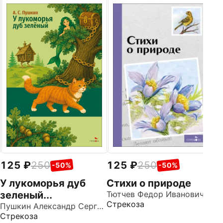
1
М
С
Ст
125
250
125
250
-50%
-50%
У лукоморья дуб
Стихи о природе
зеленый...
Тютчев Федор Иванович
Стрекоза
Пушкин Александр Сергеевич
Стрекоза