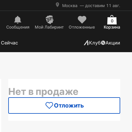
Москва
— доставим 11 авг.
0
Сообщения
Mой Лабиринт
Отложенные
Корзина
 Сейчас
Клуб
Акции
Нет в продаже
Отложить