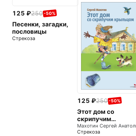
125
250
-50%
Песенки, загадки,
пословицы
Стрекоза
125
250
-50%
Этот дом со
скрипучим
крыльцом
Стрекоза