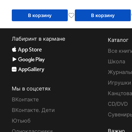
В корзину
В корзину
Лабиринт в кармане
Каталог
Все книг
Школа
Журнал
Игрушки
Мы в соцсетях
Канцтов
ВКонтакте
CD/DVD
ВКонтакте. Дети
Сувенир
Ютьюб
Важно
Одноклассники