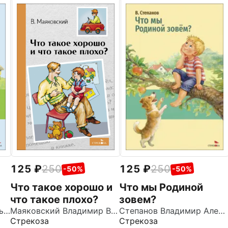
125
250
125
250
-50%
-50%
Что мы Родиной
Что такое хорошо и
зовем?
что такое плохо?
Степанов Владимир Александрович
Махотин Сергей Анатольевич
Маяковский Владимир Владимирович
Стрекоза
Стрекоза