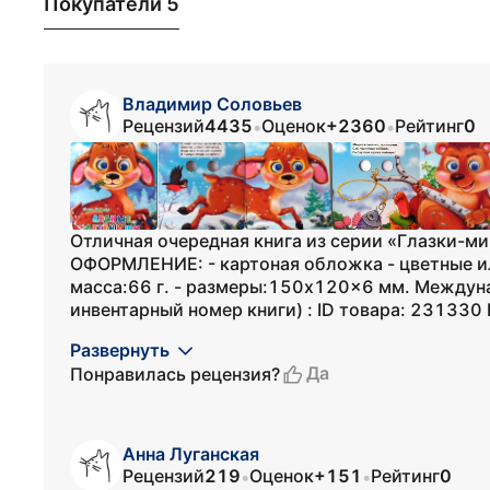
Покупатели 5
Владимир Соловьев
Рецензий
4435
Оценок
+2360
Рейтинг
0
•
•
Отличная очередная книга из серии «Глазки-ми
ОФОРМЛЕНИЕ: - картоная обложка - цветные ил
масса:66 г. - размеры:150x120x6 мм. Междун
инвентарный номер книги) : ID товара: 231330 
Развернуть
Да
Понравилась рецензия?
Aнна Луганская
Рецензий
219
Оценок
+151
Рейтинг
0
•
•