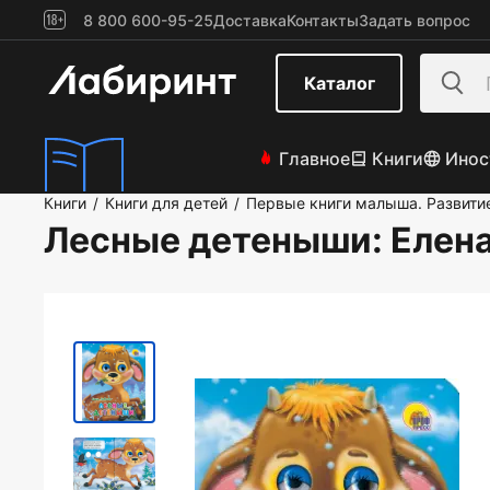
8 800 600-95-25
Доставка
Контакты
Задать вопрос
Каталог
Главное
Книги
Инос
Книги
Книги для детей
Первые книги малыша. Развити
/
/
Лесные детеныши
: Елен