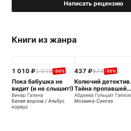
Написать рецензию
Книги из жанра
1 010
2 019
437
874
-50%
-50%
Пока бабушка не
Колючий детектив
видит (и не слышит!)
Тайна пропавшей
Винар Галина
медали
Абдеева Гульшат Гаязов
Белая ворона / Альбус
Мозаика-Синтез
корвус