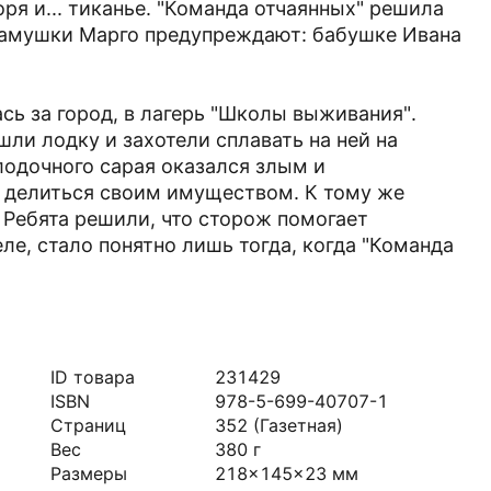
ря и... тиканье. "Команда отчаянных" решила
 камушки Марго предупреждают: бабушке Ивана
сь за город, в лагерь "Школы выживания".
шли лодку и захотели сплавать на ней на
 лодочного сарая оказался злым и
 делиться своим имуществом. К тому же
 Ребята решили, что сторож помогает
ле, стало понятно лишь тогда, когда "Команда
ID товара
231429
ISBN
978-5-699-40707-1
Страниц
352
(Газетная)
Вес
380
г
Размеры
218x145x23
мм