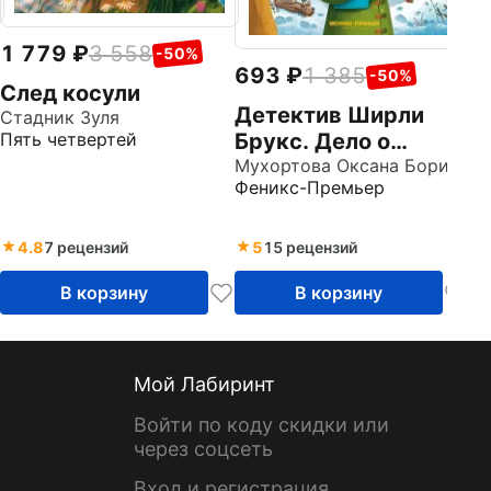
1 779
3 558
-50%
693
1 385
-50%
След косули
Детектив Ширли
Стадник Зуля
Брукс. Дело о
Пять четвертей
пропавшем носе
Мухортова Оксана Борисовна
Феникс-Премьер
4.8
7 рецензий
5
15 рецензий
В корзину
В корзину
Мой Лабиринт
Войти по коду скидки или
через соцсеть
Вход и регистрация