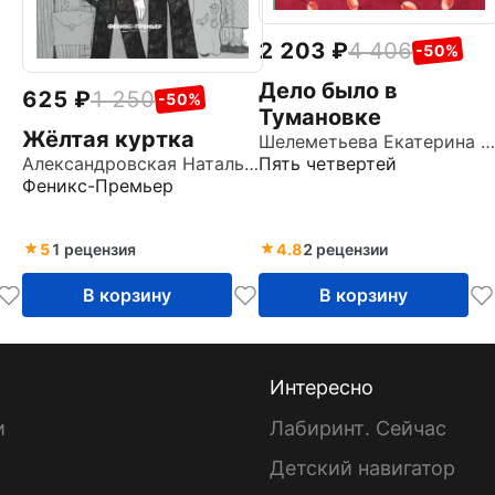
2 203
4 406
-50%
Дело было в
625
1 250
-50%
Тумановке
Жёлтая куртка
Шелеметьева Екатерина Алексеевна
Пять четвертей
Александровская Наталья Александровна
Феникс-Премьер
5
1 рецензия
4.8
2 рецензии
В корзину
В корзину
Интересно
и
Лабиринт. Сейчас
Детский навигатор