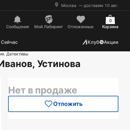
Москва
— доставим 10 авг.
0
Сообщения
Mой Лабиринт
Отложенные
Корзина
 Сейчас
Клуб
Акции
ия. Детективы
 Иванов, Устинова
Нет в продаже
Отложить