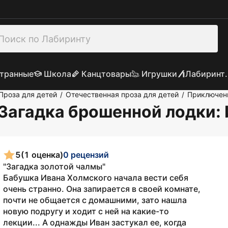
транные
Школа
Канцтовары
Игрушки
Лабиринт.
Проза для детей
Отечественная проза для детей
Приключен
/
/
 Загадка брошенной лодки
:
5
(1 оценка)
0 рецензий
"Загадка золотой чалмы"
Бабушка Ивана Холмского начала вести себя
очень странно. Она запирается в своей комнате,
почти не общается с домашними, зато нашла
новую подругу и ходит с ней на какие-то
лекции... А однажды Иван застукал ее, когда