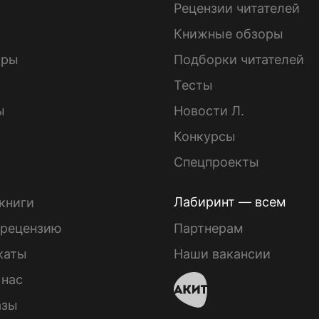
ы
Рецензии читателей
Книжные обзоры
ары
Подборки читателей
Тесты
ы
Новости Л.
Конкурсы
Спецпроекты
Лабиринт — всем
книги
 рецензию
Партнерам
каты
Наши вакансии
 нас
азы