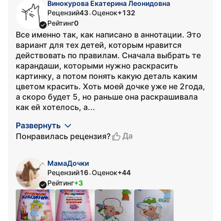
Винокурова Екатерина Леонидовна
Рецензий
43
Оценок
+132
•
Рейтинг
0
Все именно так, как написано в аннотации. Это
вариант для тех детей, которым нравится
действовать по правилам. Сначала выбрать те
карандаши, которыми нужно раскрасить
картинку, а потом понять какую деталь каким
цветом красить. Хоть моей дочке уже не 2года,
а скоро будет 5, но раньше она раскрашивала
как ей хотелось, а...
Развернуть
Да
Понравилась рецензия?
МамаДочки
Рецензий
16
Оценок
+44
•
Рейтинг
+3