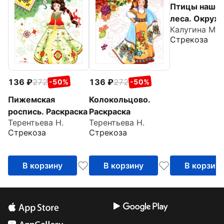
Птицы наше
леса. Окру
Калугина Ма
мир. Раскрас
Стрекоза
136
272
136
272
-50%
-50%
Пижемская
Колокольцово.
роспись. Раскраска
Раскраска
Терентьева Н.
Терентьева Н.
Стрекоза
Стрекоза
В корзину
В корзину
В корзин