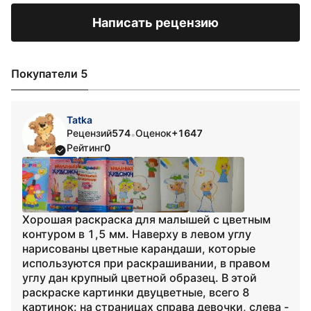
Написать рецензию
Покупатели 5
Tatka
Рецензий
574
Оценок
+1647
•
Рейтинг
0
Хорошая раскраска для малышей с цветным
контуром в 1,5 мм. Наверху в левом углу
нарисованы цветные карандаши, которые
используются при раскрашивании, в правом
углу дан крупный цветной образец. В этой
раскраске картинки двуцветные, всего 8
картинок: на страницах справа девочки, слева -