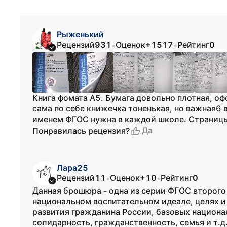
Рыженький
Рецензий
931
Оценок
+1517
Рейтинг
0
•
•
Книга фомата А5. Бумага довольно плотная, оф
сама по себе книжечка тоненькая, но важная6 
именем ФГОС нужна в каждой школе. Страницы
Да
Понравилась рецензия?
Лара25
Рецензий
11
Оценок
+10
Рейтинг
0
•
•
Данная брошюра - одна из серии ФГОС второго
национальном воспитательном идеале, целях и 
развития гражданина России, базовых национа
солидарность, гражданственность, семья и т.д.)