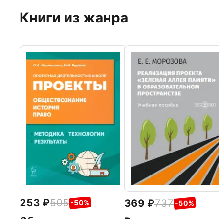
Книги из жанра
253
505
369
737
-50%
-50%