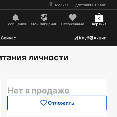
Москва
— доставим 10 авг.
0
Сообщения
Mой Лабиринт
Отложенные
Корзина
 Сейчас
Клуб
Акции
итания личности
Нет в продаже
Отложить