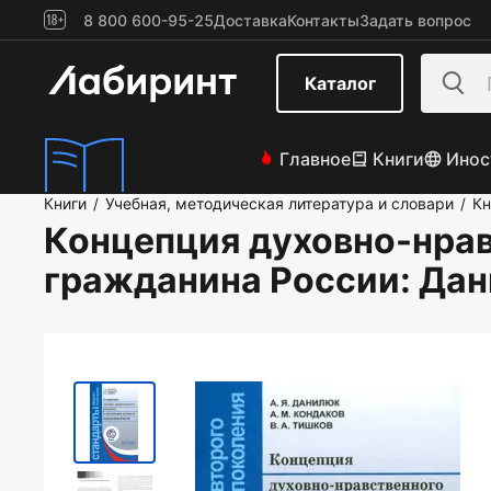
8 800 600-95-25
Доставка
Контакты
Задать вопрос
Каталог
Главное
Книги
Инос
Книги
Учебная, методическая литература и словари
Кн
/
/
Концепция духовно-нрав
гражданина России
: Да