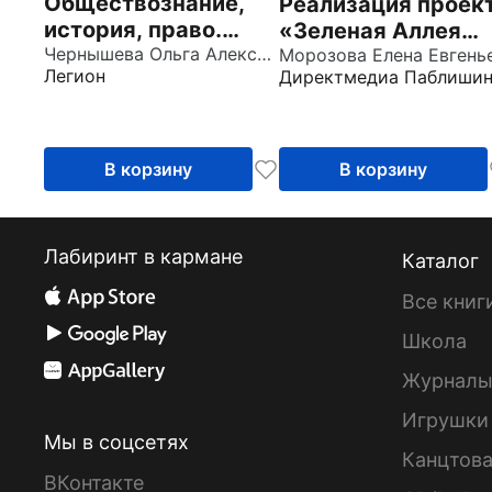
Обществознание,
Реализация проек
история, право.
«Зеленая Аллея
Проектная
Чернышева Ольга Александровна
Памяти» в
Легион
Директмедиа Паблишин
деятельность в
образовательном
школе. Методика,
пространстве.
технология,
Учебное пособие
результаты
В корзину
В корзину
Лабиринт в кармане
Каталог
Все книг
Школа
Журнал
Игрушки
Мы в соцсетях
Канцтов
ВКонтакте