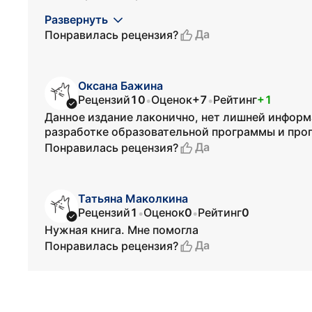
Развернуть
Да
Понравилась рецензия?
Оксана Бажина
Рецензий
10
Оценок
+7
Рейтинг
+1
•
•
Данное издание лаконично, нет лишней информа
разработке образовательной программы и про
Да
Понравилась рецензия?
Татьяна Маколкина
Рецензий
1
Оценок
0
Рейтинг
0
•
•
Нужная книга. Мне помогла
Да
Понравилась рецензия?