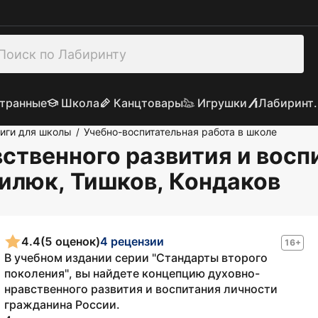
транные
Школа
Канцтовары
Игрушки
Лабиринт.
иги для школы
Учебно-воспитательная работа в школе
/
ственного развития и восп
нилюк, Тишков, Кондаков
4.4
(5 оценок)
4 рецензии
16+
В учебном издании серии "Стандарты второго
поколения", вы найдете концепцию духовно-
нравственного развития и воспитания личности
гражданина России.