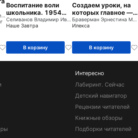
та
Воспитание воли
Создаем уроки, на
школьника. 1954
которых главное —
Морозова Елена Евгеньевна
год
Селиванов Владимир Иванович
деятельность
Браверман Эрнестина Мануиловна
г
Наше Завтра
Илекса
учащихся
В корзину
В корзину
Интересно
и
Лабиринт. Сейчас
Детский навигатор
ы
Рецензии читателей
Книжные обзоры
ары
Подборки читателей