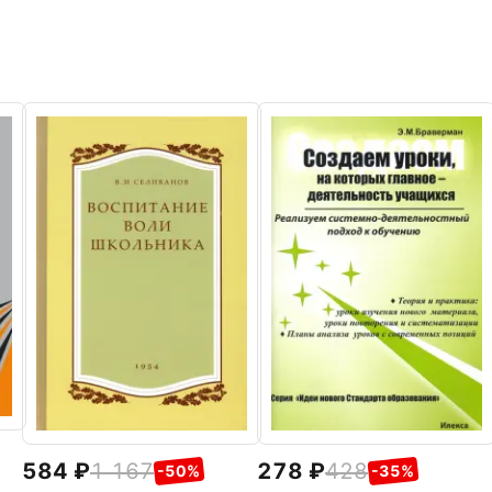
584
1 167
278
428
-50%
-35%