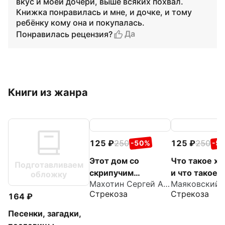
вкус и моей дочери, выше всяких похвал.
Книжка понравилась и мне, и дочке, и тому
ребёнку кому она и покупалась.
Да
Понравилась рецензия?
Книги из жанра
125
250
125
250
-50%
-5
Этот дом со
Что такое х
Подготавливаем
скрипучим
и что такое 
обложку
Махотин Сергей Анатольевич
крыльцом
Стрекоза
Стрекоза
164
Песенки, загадки,