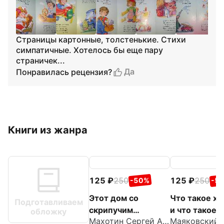
Страницы картонные, толстенькие. Стихи
симпатичные. Хотелось бы еще пару
страничек...
Да
Понравилась рецензия?
Книги из жанра
125
250
125
250
-50%
-5
Этот дом со
Что такое х
Подготавливаем
скрипучим
и что такое 
обложку
Махотин Сергей Анатольевич
крыльцом