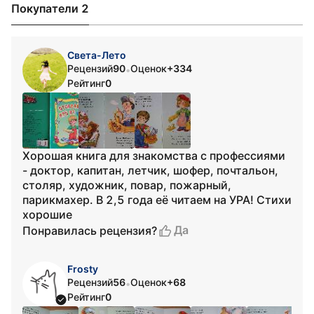
Покупатели 2
Света-Лето
Рецензий
90
Оценок
+334
•
Рейтинг
0
Хорошая книга для знакомства с профессиями
- доктор, капитан, летчик, шофер, почтальон,
столяр, художник, повар, пожарный,
парикмахер. В 2,5 года её читаем на УРА! Стихи
хорошие
Да
Понравилась рецензия?
Frosty
Рецензий
56
Оценок
+68
•
Рейтинг
0