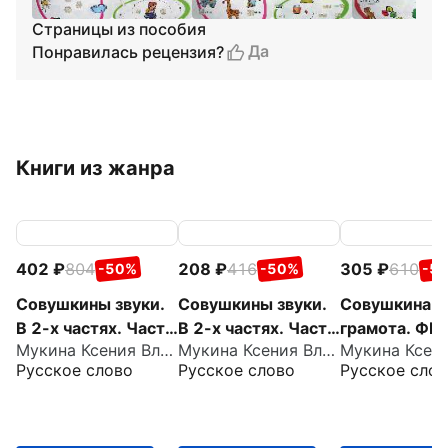
Страницы из пособия
Да
Понравилась рецензия?
Книги из жанра
402
804
208
416
305
610
-50%
-50%
-5
Совушкины звуки.
Совушкины звуки.
Совушкина
В 2-х частях. Часть
В 2-х частях. Часть
грамота. ФГ
Мукина Ксения Владимировна
Мукина Ксения Владимировна
2. ФГОС ДО
1. ФГОС ДО
Русское слово
Русское слово
Русское слов