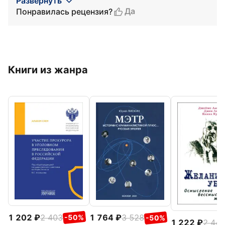
Развернуть
Да
Понравилась рецензия?
Книги из жанра
1 202
2 403
1 764
3 528
-50%
-50%
1 222
2 44