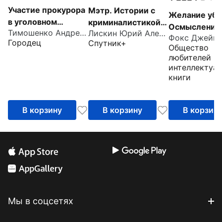
Участие прокурора
Мэтр. Истории с
Желание уби
в уголовном
криминалистикой
Осмысление
Тимошенко Андрей Анатольевич
Лискин Юрий Александрович
преследовании в
плюс… Русская
Фокс Джеймс
бессмыслен
Городец
Спутник+
Российской
эпопея
Общество
жестокости
Федерации.
любителей
интеллектуа
Альбом схем
книги
В корзину
В корзину
В корзин
Мы в соцсетях