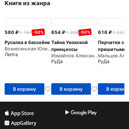
Книги из жанра
580
1 160
654
1 308
616
1 231
-50%
-50%
-
Русалка в бассейне
Тайна Укокской
Перчатки с
Вознесенская Юлия Николаевна
принцессы
пришитыми
Лепта
Измайлов Александр
пальцами
РуДа
РуДа
В корзину
В корзину
В корзин