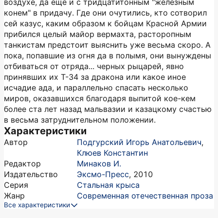
воздухе, да еще и с тридцатитонным "железным
конем" в придачу. Где они очутились, кто сотворил
сей казус, каким образом к бойцам Красной Армии
прибился целый майор вермахта, расторопным
танкистам предстоит выяснить уже весьма скоро. А
пока, попавшие из огня да в полымя, они вынуждены
отбиваться от отряда... черных рыцарей, явно
принявших их Т-34 за дракона или какое иное
исчадие ада, и параллельно спасать несколько
миров, оказавшихся благодаря выпитой кое-кем
более ста лет назад мальвазии и казацкому счастью
в весьма затруднительном положении.
Характеристики
Автор
Подгурский Игорь Анатольевич
,
Клюев Константин
Редактор
Минаков И.
Издательство
Эксмо-Пресс
,
2010
Серия
Стальная крыса
Жанр
Современная отечественная проза
Все характеристики