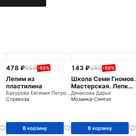
478
955
143
285
-50%
-50%
Лепим из
Школа Семи Гномов.
пластилина
Мастерская. Лепка
Бахурова Евгения Петровна
6+
Денисова Дарья
Стрекоза
Мозаика-Синтез
В корзину
В корзину