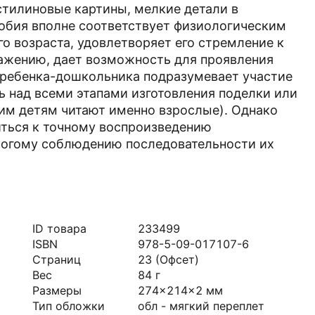
стилиновые картины, мелкие детали в
обия вполне соответствует физиологическим
 возраста, удовлетворяет его стремление к
ажению, дает возможность для проявления
ь ребенка-дошкольника подразумевает участие
ль над всеми этапами изготовления поделки или
им детям читают именно взрослые). Однако
диться к точному воспроизведению
трогому соблюдению последовательности их
ID товара
233499
ISBN
978-5-09-017107-6
Страниц
23
(Офсет)
Вес
84
г
Размеры
274x214x2
мм
Тип обложки
обл - мягкий переплет