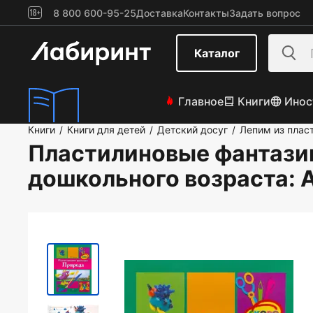
8 800 600-95-25
Доставка
Контакты
Задать вопрос
Каталог
Главное
Книги
Инос
Книги
Книги для детей
Детский досуг
Лепим из плас
/
/
/
Пластилиновые фантазии
дошкольного возраста
: 