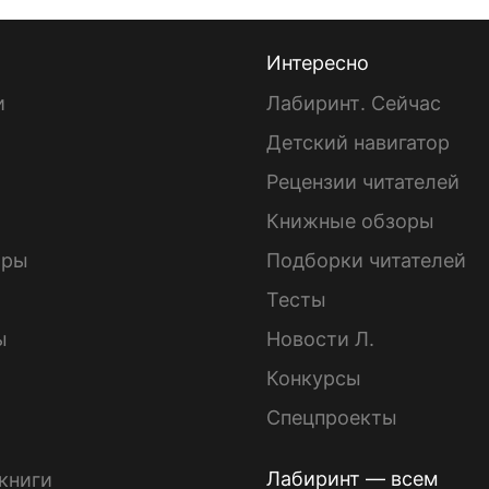
Интересно
и
Лабиринт. Сейчас
Детский навигатор
ы
Рецензии читателей
Книжные обзоры
ары
Подборки читателей
Тесты
ы
Новости Л.
Конкурсы
Спецпроекты
Лабиринт — всем
книги