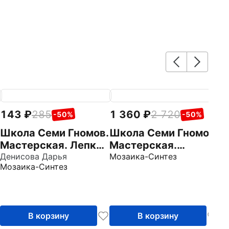
143
285
1 360
2 720
1
-50%
-50%
Школа Семи Гномов.
Школа Семи Гномов.
Ш
Мастерская. Лепка
Мастерская.
М
1+
Денисова Дарья
Развивающий набор
Мозаика-Синтез
Р
Мо
Мозаика-Синтез
для творчества 6+,
д
5 книг + канцтовары
5
+ бонус
+
В корзину
В корзину