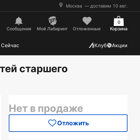
Москва
— доставим 10 авг.
0
Сообщения
Mой Лабиринт
Отложенные
Корзина
 Сейчас
Клуб
Акции
тей старшего
Нет в продаже
Отложить