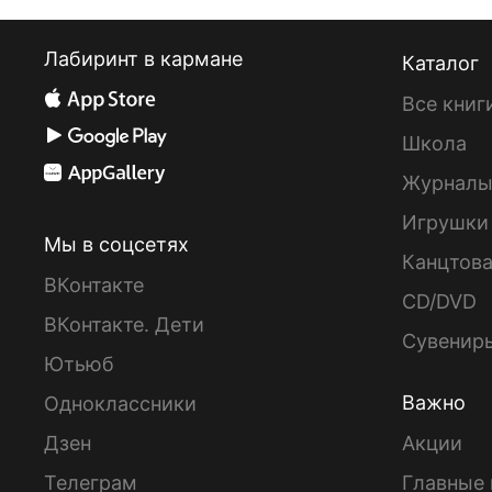
Лабиринт в кармане
Каталог
Все книг
Школа
Журнал
Игрушки
Мы в соцсетях
Канцтов
ВКонтакте
CD/DVD
ВКонтакте. Дети
Сувенир
Ютьюб
Важно
Одноклассники
Дзен
Акции
Телеграм
Главные 