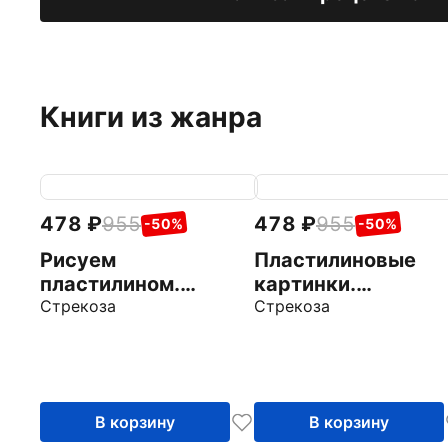
Книги из жанра
478
955
478
955
-50%
-50%
Рисуем
Пластилиновые
пластилином.
картинки.
Многоразовые
Стрекоза
Многоразовые
Стрекоза
рабочие тетради
рабочие тетради
В корзину
В корзину