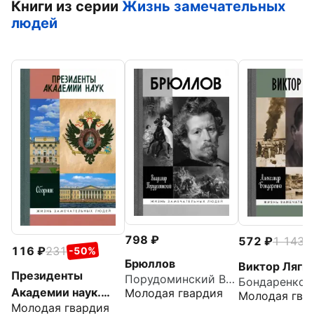
Книги из серии
Жизнь замечательных
людей
798
572
1 143
-
116
231
-50%
Брюллов
Виктор Ляги
Президенты
Порудоминский Владимир Ильич
Академии наук.
Молодая гвардия
Молодая гва
Молодая гвардия
Сборник