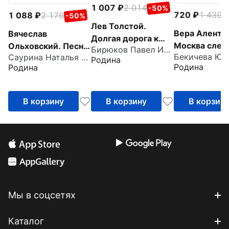
1 007
2 014
-50%
720
1 439
1 088
2 176
-
-50%
Лев Толстой.
Вера Аленто
Вячеслав
Долгая дорога к
Москва слез
Ольховский. Песня
Бирюков Павел Иванович
себе
Бекичева Юл
Саурина Наталья Дмитриевна
верит...
- Судьба моя!
Родина
Родина
Родина
В корзину
В корзину
В корзин
Мы в соцсетях
Каталог