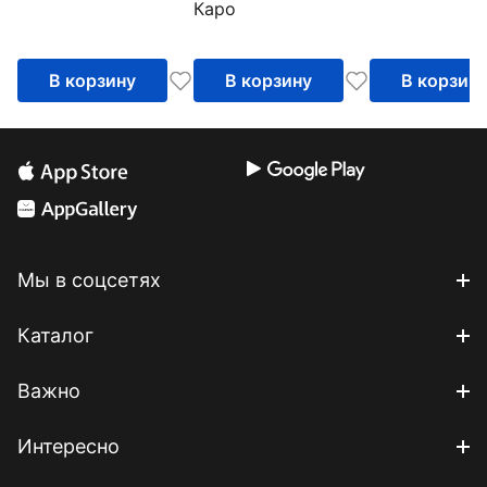
Самоучитель
Каро
География,
история, культура
В корзину
В корзину
В корзин
Мы в соцсетях
Каталог
Важно
Интересно