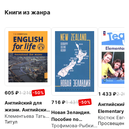
Книги из жанра
605
1 210
-50%
1 433
2 20
716
1 431
-50%
Английский для
Английский я
жизни. Английский
Elementary
Новая Зеландия.
Клементьева Татьяна Борисовна
язык в реальных
Пособие по
Титул
Просвещени
ситуациях.
Трофимова-Рыбкина Екатерина Анатольевна
страноведению.