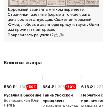
Дорожный вариант в мягком переплете.
Странички газетные (серые и тонкие), зато
цена соответствующая. Сюжет интересный.
Юмор, любовь и авантюры присутствуют. Один
раз прочитать интересно.
Да
Понравилась рецензия?
Книги из жанра
580
1 160
654
1 308
616
1 231
-50%
-50%
-
Русалка в бассейне
Тайна Укокской
Перчатки с
Вознесенская Юлия Николаевна
принцессы
пришитыми
Лепта
Измайлов Александр
пальцами