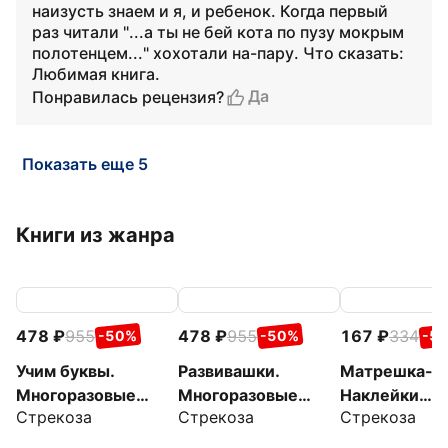
наизусть знаем и я, и ребенок. Когда первый
раз читали "...а ты не бей кота по пузу мокрым
полотенцем..." хохотали на-пару. Что сказать:
Любимая книга.
Да
Понравилась рецензия?
Показать еще 5
Книги из жанра
478
955
478
955
167
334
-50%
-50%
-5
Учим буквы.
Развивашки.
Матрешка-г
Многоразовые
Многоразовые
Наклейки
Стрекоза
Стрекоза
Стрекоза
рабочие тетради
рабочие тетради
матрешки