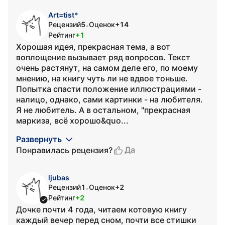
Art=tist*
Рецензий
5
Оценок
+14
•
Рейтинг
+1
Хорошая идея, прекрасная тема, а вот
воплощение вызывает ряд вопросов. Текст
очень растянут, на самом деле его, по моему
мнению, на книгу чуть ли не вдвое тоньше.
Попытка спасти положение иллюстрациями -
налицо, однако, сами картинки - на любителя.
Я не любитель. А в остальном, "прекрасная
маркиза, всё хорошо&quo...
Развернуть
Да
Понравилась рецензия?
ljubas
Рецензий
1
Оценок
+2
•
Рейтинг
+2
Дочке почти 4 года, читаем котовую книгу
каждый вечер перед сном, почти все стишки