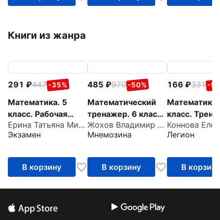
Книги из жанра
291
447
485
970
166
331
-35%
-50%
-5
Математика. 5
Математический
Математика.
класс. Рабочая
тренажер. 6 класс.
класс. Трена
Ерина Татьяна Михайловна
Жохов Владимир Иванович
тетрадь к учебнику
Пособие для
Все темы ку
Экзамен
Мнемозина
Легион
Н. Я. Виленкина и
учителей и
др.
учащихся
В корзину
В корзину
В корзин