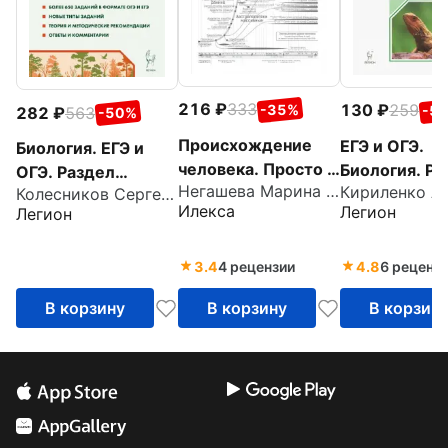
216
333
130
259
-35%
-5
282
563
-50%
Происхождение
ЕГЭ и ОГЭ.
Биология. ЕГЭ и
человека. Просто о
Биология. Ра
ОГЭ. Раздел
Негашева Марина Анатольевна
сложном. Учебное
"Эволюция
Колесников Сергей Ильич
"Экология". Теория,
Илекса
Легион
Легион
пособие
органическо
тренировочные
мира". Теори
задания
тренировоч
3.4
4 рецензии
4.8
6 реценз
задания
В корзину
В корзину
В корзин