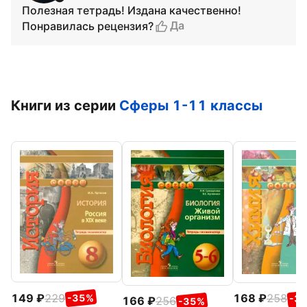
Полезная тетрадь! Издана качественно!
Да
Понравилась рецензия?
Книги из серии
Сферы 1-11 классы
149
229
168
258
-35%
-3
166
256
-35%