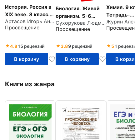
История. Россия в
Химия. 9 кла
Биология. Живой
XIX веке. 8 класс.
Тетрадь-
организм. 5-6
Артасов Игорь Анатольевич
Тетрадь-
практикум.
Сухорукова Людмила Николаевна
классы. Тетрадь-
Просвещение
Просвещени
Просвещение
экзаменатор
Пособие для
экзаменатор
учащихся
общеобразо
4.8
15 рецензий
3.8
9 рецензий
5
1 рецензия
ных организ
В корзину
В корзину
В корзин
Книги из жанра