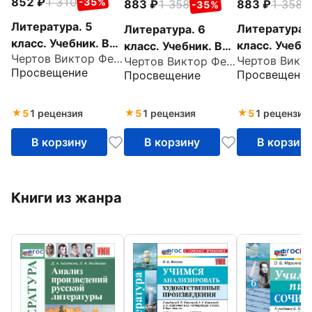
852
1 310
-35%
883
1 358
883
1 358
-
-35%
Литература. 5
Литература. 
Литература. 6
класс. Учебник. В
класс. Учебни
класс. Учебник. В
Чертов Виктор Федорович
2-х частях. Часть 2
Чертов Виктор Федорович
2-х частях. 
2-х частях. Часть
Просвещение
Просвещени
Просвещение
1. ФГОС
2. ФГОС
5
1 рецензия
5
1 рецензия
5
1 рецензия
В корзину
В корзину
В корзин
Книги из жанра