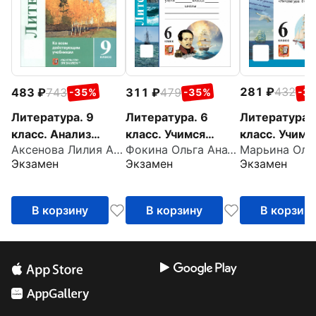
281
432
483
743
311
479
-3
-35%
-35%
Литература. 
Литература. 9
Литература. 6
класс. Учимс
класс. Анализ
класс. Учимся
Аксенова Лилия Алексеевна
Фокина Ольга Анатольевна
писать сочин
произведений
анализировать
Экзамен
Экзамен
Экзамен
учебнику В. Я
русской
художественные
Коровиной и 
литературы
произведения к
учебнику В.
В корзину
В корзину
В корзин
Полухиной и др.