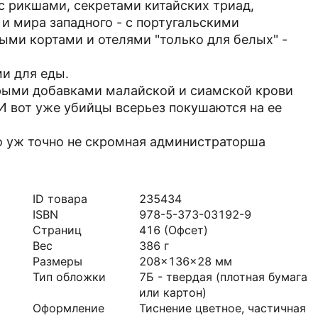
с рикшами, секретами китайских триад,
и мира западного - с португальскими
ми кортами и отелями "только для белых" -
и для еды.
дрыми добавками малайской и сиамской крови
И вот уже убийцы всерьез покушаются на ее
 Но уж точно не скромная администраторша
ID товара
235434
ISBN
978-5-373-03192-9
Страниц
416
(Офсет)
Вес
386
г
Размеры
208x136x28
мм
Тип обложки
7Б - твердая (плотная бумага
или картон)
Оформление
Тиснение цветное, частичная