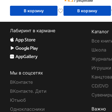
4.3
7 рецензий
В корзину
В корзину
Лабиринт в кармане
Каталог
Все книг
Школа
Журнал
Игрушки
Мы в соцсетях
Канцтов
ВКонтакте
CD/DVD
ВКонтакте. Дети
Сувенир
Ютьюб
Важно
Одноклассники