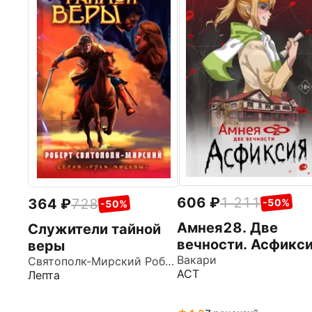
606
1 211
364
728
-50%
-50%
Амнея28. Две
Служители тайной
вечности. Асфикс
веры
Вакари
Святополк-Мирский Роберт Зиновьевич
АСТ
Лепта