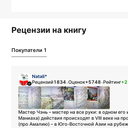
Рецензии на книгу
Покупатели 1
Natali*
Рецензий
1834
Оценок
+5748
Рейтинг
+2
•
•
Мастер Чэнь – мастер на все руки: в одном ег
Маниаха) действия происходят в VIII веке на пр
(про Амалию) – в Юго-Восточной Азии на рубе