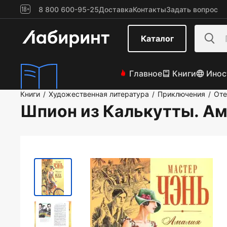
8 800 600-95-25
Доставка
Контакты
Задать вопрос
Каталог
Главное
Книги
Инос
Книги
Художественная литература
Приключения
Оте
/
/
/
Шпион из Калькутты. Ам