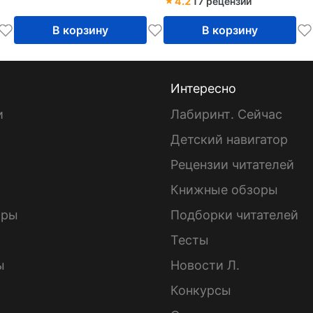
4.2
17 рецензий
В корзину
В корзину
Интересно
и
Лабиринт. Сейчас
Детский навигатор
ы
Рецензии читателей
Книжные обзоры
ары
Подборки читателей
Тесты
ы
Новости Л.
Конкурсы