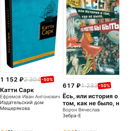
1 152
2 304
-50%
617
1 233
-50%
Катти Сарк
Ёсь, или история о
Ефремов Иван Антонович
Издательский дом
том, как не было, но
Мещерякова
могло бы быть
Ворон Вячеслав
Зебра-Е