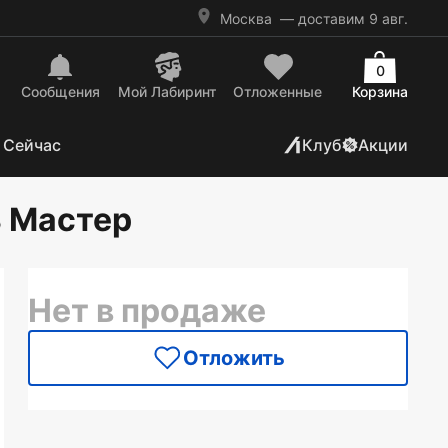
Москва
— доставим 9 авг.
0
Сообщения
Mой Лабиринт
Отложенные
Корзина
 Сейчас
Клуб
Акции
ь Мастер
Нет в продаже
Отложить