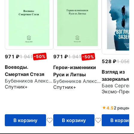
971
1 941
971
1 941
-50%
-50%
528
1 056
-
Воеводы.
Герои-изменники
Взгляд из
Смертная Стезя
Руси и Литвы
зазеркалья
Бубенников Александр Николаевич
Бубенников Александр Николаевич
Спутник+
Спутник+
Эксмо-Пресс
4.5
2 реценз
В корзину
В корзину
В корзин