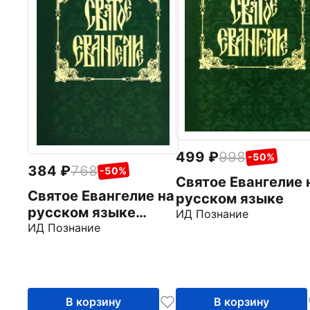
499
998
-50%
384
768
-50%
Святое Евангелие 
Святое Евангелие на
русском языке
русском языке
ИД Познание
(карманное)
ИД Познание
В корзину
В корзину