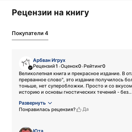
Рецензии на книгу
Покупатели 4
Арбван Игрух
Рецензий
1
Оценок
0
Рейтинг
0
•
•
Великолепная книга и прекрасное издание. В от
прерванное слово", это издание получилось бо
тоньше, нет суперобложки. Просто и со вкусом
историю и основы гностических течений - без..
Развернуть
Да
Понравилась рецензия?
Юта