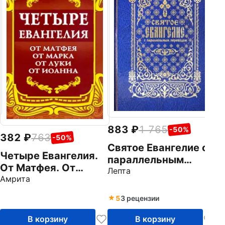
П
П
п
Си
Р
и
883
1 765
-50%
382
763
-50%
Святое Евангелие с
Четыре Евангелия.
параллельным
От Матфея. От
переводом
Лепта
Марка. От Луки. От
Амрита
Иоанна
5
3 рецензии
В корзину
В корзину