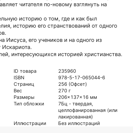
авляет читателя по-новому взглянуть на
ельную историю о том, где и как был
лия, историю его странствований от одного
ов.
а Иисуса, его учеников и на одного из
 Искариота.
елей, интересующихся историей христианства.
ID товара
235960
ISBN
978-5-17-065044-6
Страниц
256
(Офсет)
Вес
270
г
Размеры
206x137x16
мм
Тип обложки
7Бц - твердая,
целлофанированная (или
лакированная)
Иллюстрации
Без иллюстраций