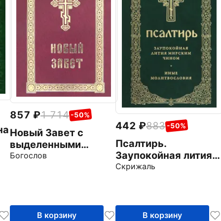
857
1 714
-50%
442
883
-50%
на
Новый Завет с
Псалтирь.
выделенными
Заупокойная лития
словами Спасителя
Богослов
мирским чином.
Скрижаль
Иные
молитвословия
В корзину
В корзину