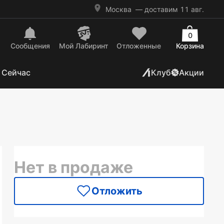
Москва
— доставим 11 авг.
0
Сообщения
Mой Лабиринт
Отложенные
Корзина
 Сейчас
Клуб
Акции
Нет в продаже
Отложить