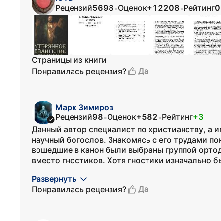
Рецензий
5698
Оценок
+12208
Рейтинг
0
•
•
Страницы из книги
Да
Понравилась рецензия?
Марк Зимиров
Рецензий
98
Оценок
+582
Рейтинг
+3
•
•
Данный автор специалист по христианству, а и
научный богослов. Знакомясь с его трудами п
вошедшие в канон были выбраны группой ортод
вместо гностиков. Хотя гностики изначально б
Развернуть
Да
Понравилась рецензия?