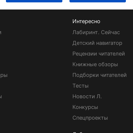
Интересно
и
Лабиринт. Сейчас
Детский навигатор
ы
Рецензии читателей
Книжные обзоры
ары
Подборки читателей
Тесты
ы
Новости Л.
Конкурсы
Спецпроекты