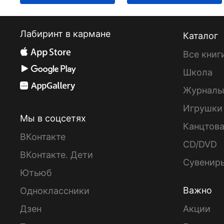
Лабиринт в кармане
Каталог
Все книг
Школа
Журнал
Игрушки
Мы в соцсетях
Канцтов
ВКонтакте
CD/DVD
ВКонтакте. Дети
Сувенир
Ютьюб
Важно
Одноклассники
Дзен
Акции