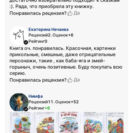
достаточно избирательно подходит к сказкам
:). Рада, что приобрела эту книжку.
Да
Понравилась рецензия?
Екатерина Нечаева
Рецензий
2
Оценок
+6
•
Рейтинг
0
Книга оч. понравилась. Красочная, картинки
прикольные, смешные, даже отрицательные
персонажи, такие , как баба-яга и змей-
горыныч, очень позитивные. Буду покупать всю
серию.
Да
Понравилась рецензия?
Нимфа
Рецензий
11
Оценок
+52
•
Рейтинг
+6