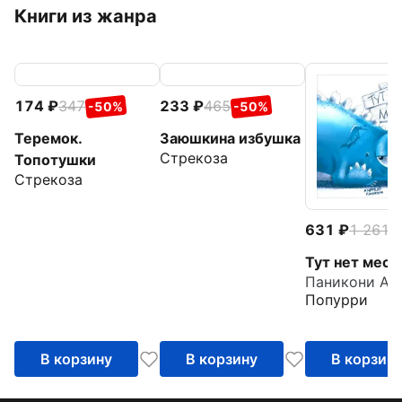
Книги из жанра
174
347
233
465
-50%
-50%
Теремок.
Заюшкина избушка
Стрекоза
Топотушки
Стрекоза
631
1 261
-
Тут нет мест
Паникони Ал
Попурри
В корзину
В корзину
В корзин