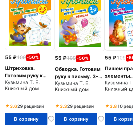
55
109
55
109
-50%
55
109
-50
-50%
Штриховка.
Пишем прав
Обводка. Готовим
Готовим руку к
элементы
руку к письму. 3-5
Кузьмина Т. Е.
Кузьмина Т. Е
письму. 3-5 лет
Кузьмина Т. Е.
печатных бук
лет
Книжный дом
Книжный до
Книжный дом
лет
3.6
29 рецензий
3.3
29 рецензий
3.8
10 рецен
В корзину
В корзину
В корзин