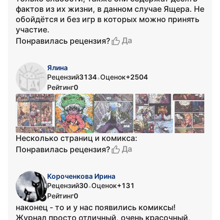
фактов из их жизни, в данном случае Ящера. Не
обойдётся и без игр в которых можно принять
участие.
Да
Понравилась рецензия?
Ялина
Рецензий
3134
Оценок
+2504
•
Рейтинг
0
Несколько страниц и комикса:
Да
Понравилась рецензия?
Короченкова Ирина
Рецензий
30
Оценок
+131
•
Рейтинг
0
наконец - то и у нас появились комиксы!
Журнал просто отличный, очень красочный,