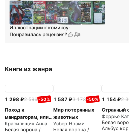
Иллюстрации к комиксу:
Да
Понравилась рецензия?
Книги из жанра
1 298
2 596
1 587
3 173
1 154
2 30
-50%
-50%
Поход к
Мир потерянных
Странный от
Феррье Катр
мандрагорам, или
животных
Белая ворона
Красильщик Анна
Уэбер Ноэми
История о льве,
Альбус корву
Белая ворона /
Белая ворона /
слоне, жирафе и