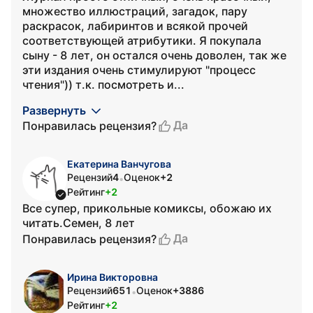
множество иллюстраций, загадок, пару
раскрасок, лабиринтов и всякой прочей
соответствующей атрибутики. Я покупала
сыну - 8 лет, он остался очень доволен, так же
эти издания очень стимулируют "процесс
чтения")) т.к. посмотреть и...
Развернуть
Да
Понравилась рецензия?
Екатерина Ванчугова
Рецензий
4
Оценок
+2
•
Рейтинг
+2
Все супер, прикольные комиксы, обожаю их
читать.Семен, 8 лет
Да
Понравилась рецензия?
Ирина Викторовна
Рецензий
651
Оценок
+3886
•
Рейтинг
+2