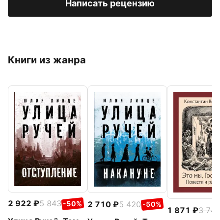
Написать рецензию
Книги из жанра
2 922
5 843
2 710
5 420
-50%
-50%
1 871
3 74