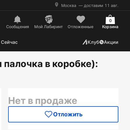
Москва
— доставим 11 авг.
0
Сообщения
Mой Лабиринт
Отложенные
Корзина
 Сейчас
Клуб
Акции
 палочка в коробке)
:
Нет в продаже
Отложить