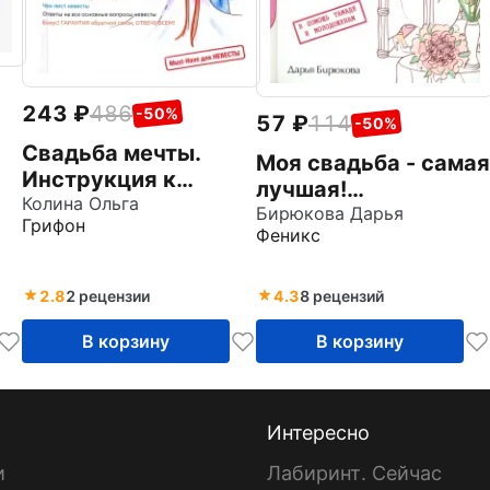
243
486
-50%
57
114
-50%
Свадьба мечты.
Моя свадьба - самая
Инструкция к
лучшая!
воплощению
Колина Ольга
Зажигательные
Бирюкова Дарья
Грифон
Феникс
сценарии
свадебных
торжеств
2.8
2 рецензии
4.3
8 рецензий
В корзину
В корзину
Интересно
и
Лабиринт. Сейчас