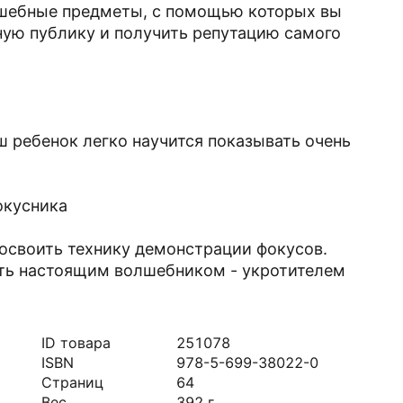
олшебные предметы, с помощью которых вы
ную публику и получить репутацию самого
ш ребенок легко научится показывать очень
окусника
освоить технику демонстрации фокусов.
ать настоящим волшебником - укротителем
ID товара
251078
ISBN
978-5-699-38022-0
Страниц
64
Вес
392
г