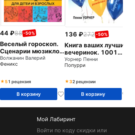
44
88
-50%
136
272
-50%
Веселый гороскоп.
Книга ваших лучших
Сценарии мюзиклов
вечеринок. 1001
для детей и
Волжанин Валерий
рецепт
Уорнер Пенни
Феникс
взрослых
Попурри
5
1 рецензия
3
2 рецензии
В корзину
В корзину
Мой Лабиринт
Войти по коду скидки или