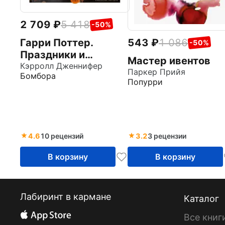
2 709
5 418
-50%
543
1 086
Гарри Поттер.
-50%
Праздники и
Мастер ивентов
пиршества.
Кэрролл Дженнифер
Паркер Прийя
Бомбора
Официальная книга
Попурри
по мотивам
любимой
киновселенной
4.6
10 рецензий
3.2
3 рецензии
В корзину
В корзину
Лабиринт в кармане
Каталог
Все книг