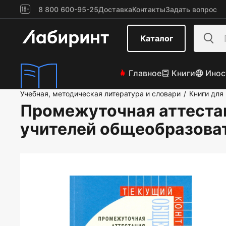
8 800 600-95-25
Доставка
Контакты
Задать вопрос
Каталог
Главное
Книги
Инос
Учебная, методическая литература и словари
Книги для
/
Промежуточная аттестац
учителей общеобразоват