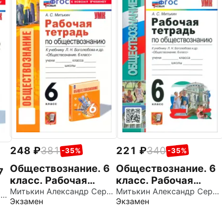
221
340
248
381
-35%
-35%
Обществознание. 6
Обществознание. 6
7
класс. Рабочая
класс. Рабочая
тетрадь к учебнику
Митькин Александр Сергеевич
тетрадь к учебнику
Митькин Александр Сергеевич
у
Митькин Александр Сергеевич
Экзамен
Экзамен
Л. Н. Боголюбова и
Л. Н. Боголюбова, Е.
др. ФГОС
Л. Рутковской и др.