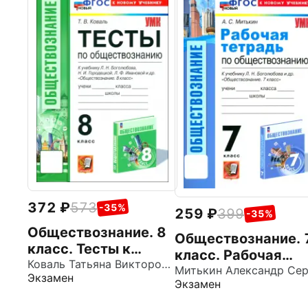
372
573
-35%
259
399
-35%
Обществознание. 8
Обществознание. 
класс. Тесты к
класс. Рабочая
учебнику
Коваль Татьяна Викторовна
тетрадь к учебник
Экзамен
Боголюбова,
Экзамен
Л.Н. Боголюбова и
Городецкой,
др. ФГОС