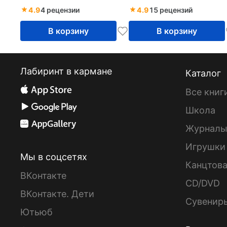
Ивановой. ФГОС
4.9
4 рецензии
4.9
15 рецензий
В корзину
В корзину
Лабиринт в кармане
Каталог
Все книг
Школа
Журнал
Игрушки
Мы в соцсетях
Канцтов
ВКонтакте
CD/DVD
ВКонтакте. Дети
Сувенир
Ютьюб