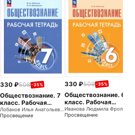
1
О
к
Ф
Пр
330
508
330
508
-35%
-35%
Обществознание. 6
Обществознание. 7
класс. Рабочая
класс. Рабочая
тетрадь. ФГОС
Иванова Людмила Фроловна
тетрадь. ФГОС
Лобанов Илья Анатольевич
Просвещение
Просвещение