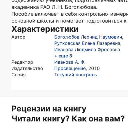
содержанию учебников, подготовленных авт
академика РАО Л. Н. Боголюбова.
Пособие включает в себя контрольно-измер
основной школы и помогает подготовиться к 
Характеристики
Автор
Боголюбов Леонид Наумович
,
Рутковская Елена Лазаревна
,
Иванова Людмила Фроловна
+ еще 3
Редактор
Иванова А. Ф.
Издательство
Просвещение
,
2010
Серия
Текущий контроль
Рецензии на книгу
Читали книгу? Как она вам?