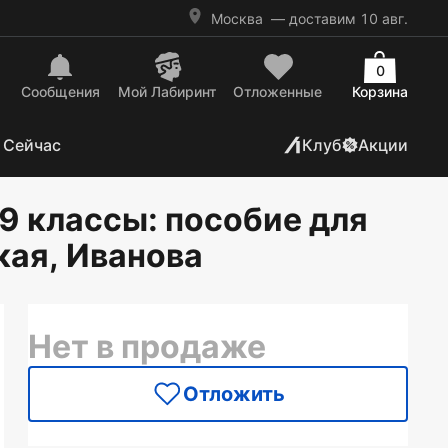
Москва
— доставим 10 авг.
0
Сообщения
Mой Лабиринт
Отложенные
Корзина
 Сейчас
Клуб
Акции
9 классы: пособие для
кая, Иванова
Нет в продаже
Отложить