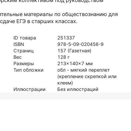
орским коллективом под руководством
ительные материалы по обществознанию для
сдаче ЕГЭ в старших классах.
ID товара
251337
ISBN
978-5-09-020456-9
Страниц
157
(Газетная)
Вес
128
г
Размеры
213x140x7
мм
Тип обложки
обл - мягкий переплет
(крепление скрепкой или
клеем)
Иллюстрации
Без иллюстраций