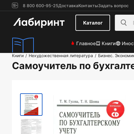
8 800 600-95-25
Доставка
Контакты
Задать вопрос
Каталог
Главное
Книги
Инос
Книги
Нехудожественная литература
Бизнес. Экономи
/
/
Самоучитель по бухгалт