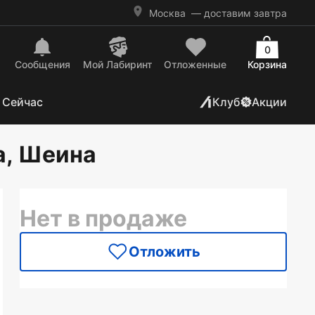
Москва
— доставим завтра
0
Сообщения
Mой Лабиринт
Отложенные
Корзина
 Сейчас
Клуб
Акции
ва, Шеина
Нет в продаже
Отложить