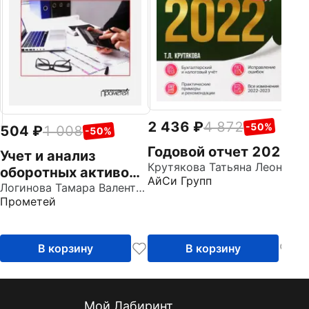
Ай
2 436
4 872
-50%
504
1 008
-50%
Годовой отчет 2022
Учет и анализ
Крутякова Татьяна Леонидовна
оборотных активов.
АйСи Групп
Учебное пособие
Логинова Тамара Валентиновна
Прометей
В корзину
В корзину
Мой Лабиринт