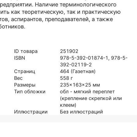
 предприятии. Наличие терминологического
ить как теоретическую, так и практическую
ов, аспирантов, преподавателей, а также
ботников.
ID товара
251902
ISBN
978-5-392-01874-1, 978-5-
392-02119-2
Страниц
464
(Газетная)
Вес
558
г
Размеры
235x163x25
мм
Тип обложки
обл - мягкий переплет
(крепление скрепкой или
клеем)
Иллюстрации
Без иллюстраций