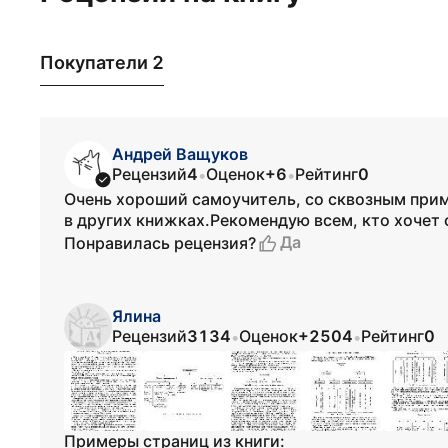
Покупатели 2
Андрей Ващуков
Рецензий
4
Оценок
+6
Рейтинг
0
•
•
Очень хороший самоучитель, со сквозным прим
в других книжках.Рекомендую всем, кто хочет 
Да
Понравилась рецензия?
Ялина
Рецензий
3134
Оценок
+2504
Рейтинг
0
•
•
Примеры страниц из книги: