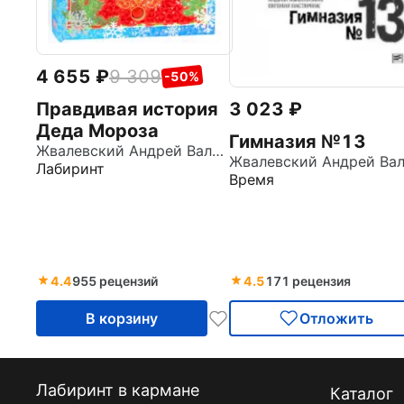
4 655
9 309
-50%
3 023
Правдивая история
Деда Мороза
Гимназия №13
Жвалевский Андрей Валентинович
Лабиринт
Время
4.4
955 рецензий
4.5
171 рецензия
В корзину
Отложить
Лабиринт в кармане
Каталог