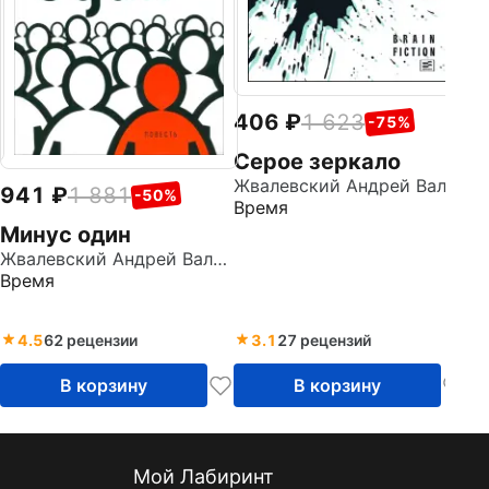
406
1 623
-75%
Серое зеркало
Жвалевский Андрей Валентинович
941
1 881
-50%
Время
Минус один
Жвалевский Андрей Валентинович
Время
4.5
62 рецензии
3.1
27 рецензий
В корзину
В корзину
Мой Лабиринт