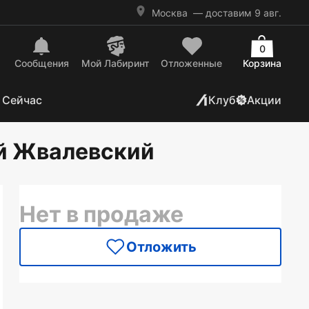
Москва
— доставим 9 авг.
0
Сообщения
Mой Лабиринт
Отложенные
Корзина
 Сейчас
Клуб
Акции
ей Жвалевский
Нет в продаже
Отложить