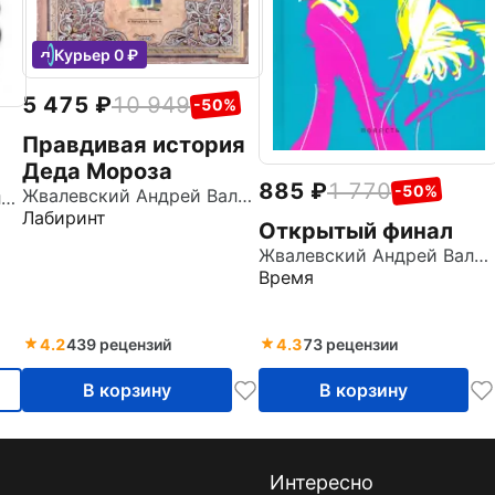
Курьер 0 ₽
5 475
10 949
-50%
Правдивая история
Деда Мороза
885
1 770
-50%
Жвалевский Андрей Валентинович
Жвалевский Андрей Валентинович
Лабиринт
Открытый финал
Жвалевский Андрей Валентинович
Время
4.2
439 рецензий
4.3
73 рецензии
В корзину
В корзину
Интересно