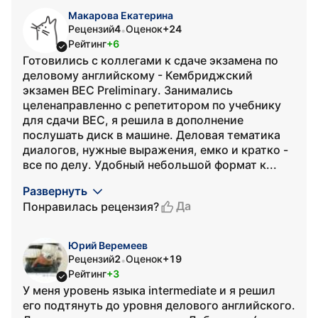
Макарова Екатерина
Рецензий
4
Оценок
+24
•
Рейтинг
+6
Готовились с коллегами к сдаче экзамена по
деловому английскому - Кембриджский
экзамен BEC Preliminarу. Занимались
целенаправленно с репетитором по учебнику
для сдачи BEC, я решила в дополнение
послушать диск в машине. Деловая тематика
диалогов, нужные выражения, емко и кратко -
все по делу. Удобный небольшой формат к...
Развернуть
Да
Понравилась рецензия?
Юрий Веремеев
Рецензий
2
Оценок
+19
•
Рейтинг
+3
У меня уровень языка intermediate и я решил
его подтянуть до уровня делового английского.