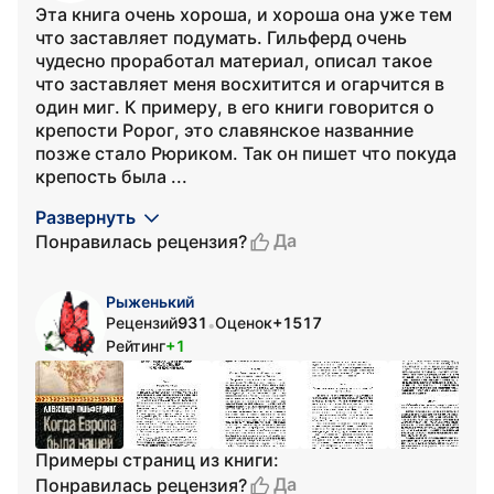
Эта книга очень хороша, и хороша она уже тем
что заставляет подумать. Гильферд очень
чудесно проработал материал, описал такое
что заставляет меня восхитится и огарчится в
один миг. К примеру, в его книги говорится о
крепости Ророг, это славянское названние
позже стало Рюриком. Так он пишет что покуда
крепость была ...
Развернуть
Да
Понравилась рецензия?
Рыженький
Рецензий
931
Оценок
+1517
•
Рейтинг
+1
Примеры страниц из книги:
Да
Понравилась рецензия?