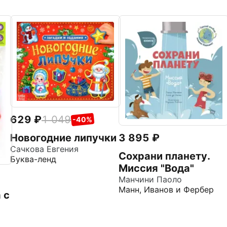
629
1 049
-40%
Новогодние липучки
3 895
Сачкова Евгения
Сохрани планету.
Буква-ленд
Миссия "Вода"
Манчини Паоло
Манн, Иванов и Фербер
 с