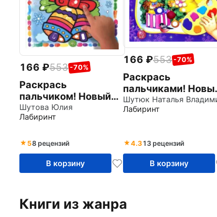
166
553
-70%
166
553
-70%
Раскрась
Раскрась
пальчиками! Новы
пальчиком! Новый
Год!
год
Шутова Юлия
Лабиринт
Лабиринт
5
8 рецензий
4.3
13 рецензий
В корзину
В корзину
Книги из жанра