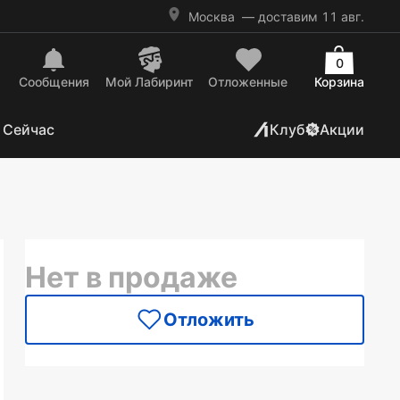
Москва
— доставим 11 авг.
0
Сообщения
Mой Лабиринт
Отложенные
Корзина
 Сейчас
Клуб
Акции
Нет в продаже
Отложить