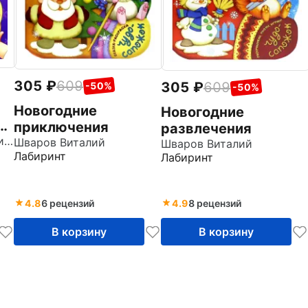
305
609
305
609
-50%
-50%
Новогодние
Новогодние
й
приключения
развлечения
Шутюк Наталья Владимировна
Шваров Виталий
Шваров Виталий
Лабиринт
Лабиринт
4.8
6 рецензий
4.9
8 рецензий
В корзину
В корзину