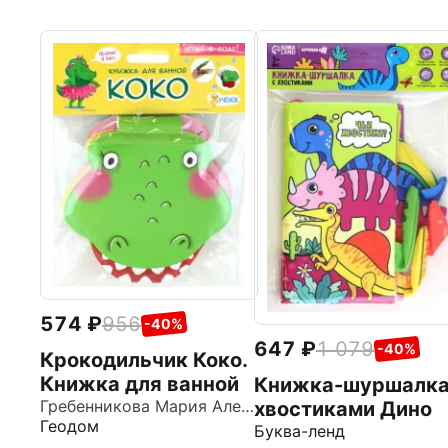
574
956
-40%
647
1 079
-40%
Крокодильчик Коко.
Книжка для ванной
Книжка-шуршалка
Гребенникова Мария Александровна
хвостиками Дино
Геодом
Буква-ленд