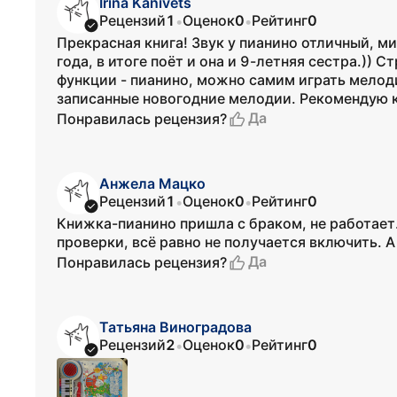
Irina Kanivets
Рецензий
1
Оценок
0
Рейтинг
0
•
•
Прекрасная книга! Звук у пианино отличный, м
года, в итоге поёт и она и 9-летняя сестра.)) 
функции - пианино, можно самим играть мелод
записанные новогодние мелодии. Рекомендую к
Да
Понравилась рецензия?
Анжела Мацко
Рецензий
1
Оценок
0
Рейтинг
0
•
•
Книжка-пианино пришла с браком, не работает
проверки, всё равно не получается включить. 
Да
Понравилась рецензия?
Татьяна Виноградова
Рецензий
2
Оценок
0
Рейтинг
0
•
•