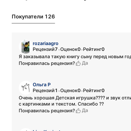
Покупатели 126
rozariaagro
Рецензий
7
Оценок
0
Рейтинг
0
•
•
Я заказывала такую книгу сыну перед новым го
Да
Понравилась рецензия?
Ольга Р
Рецензий
1
Оценок
0
Рейтинг
0
•
•
Очень хорошая Детская игрушка???? и звук от
с картинками и текстом. Спасибо ??
Да
Понравилась рецензия?