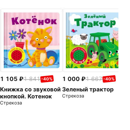
1
К
к
э
Ст
1 105
1 841
1 000
1 667
-40%
-40%
Книжка со звуковой
Зеленый трактор
кнопкой. Котенок
Стрекоза
Стрекоза