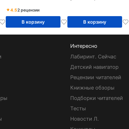
4.5
2 рецензии
В корзину
В корзину
Интересно
и
Лабиринт. Сейчас
Детский навигатор
ы
Рецензии читателей
Книжные обзоры
ары
Подборки читателей
Тесты
ы
Новости Л.