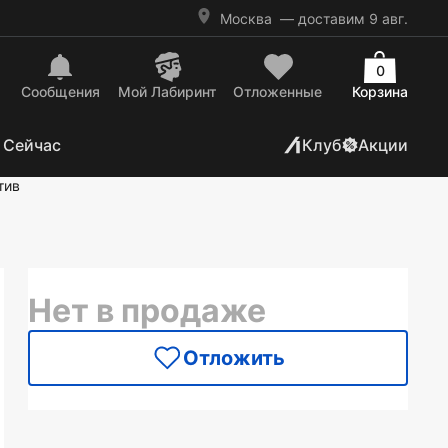
Москва
— доставим 9 авг.
0
Сообщения
Mой Лабиринт
Отложенные
Корзина
 Сейчас
Клуб
Акции
тив
Нет в продаже
Отложить