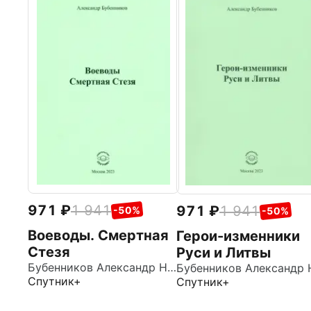
971
1 941
971
1 941
-50%
-50%
Воеводы. Смертная
Герои-изменники
Стезя
Руси и Литвы
Бубенников Александр Николаевич
Спутник+
Спутник+