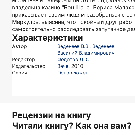
мобильный телефон и пистолет. Вдобавок Оя
владельца казино "Бон Шанс" Бориса Малахо
приказывает своим людям разобраться с рэк
Меркулов, выяснив, что покойный друг работ
самостоятельно расследовать запутанное д
Характеристики
Автор
Веденеев В.В.
,
Веденеев
Василий Владимирович
Редактор
Федотов Д. С.
Издательство
Вече
,
2010
Серия
Остросюжет
Рецензии на книгу
Читали книгу? Как она вам?