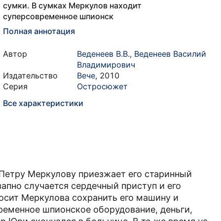
сумки. В сумках Меркулов находит
суперсовременное шпионск
Полная аннотация
Автор
Веденеев В.В.
,
Веденеев Василий
Владимирович
Издательство
Вече
,
2010
Серия
Остросюжет
Все характеристики
 Петру Меркулову приезжает его старинный
запно случается сердечный приступ и его
росит Меркулова сохранить его машину и
ременное шпионское оборудование, деньги,