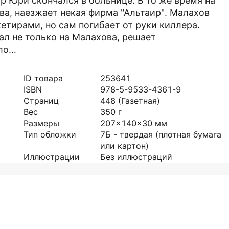
р Юри скончался в больнице. В то же время на
ва, наезжает некая фирма "Альтаир". Малахов
етирами, но сам погибает от руки киллера.
ал не только на Малахова, решает
ело…
ID товара
253641
ISBN
978-5-9533-4361-9
Страниц
448
(Газетная)
Вес
350
г
Размеры
207x140x30
мм
Тип обложки
7Б - твердая (плотная бумага
или картон)
Иллюстрации
Без иллюстраций