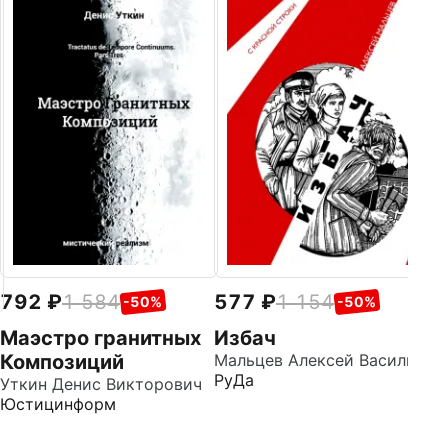
5
Р
Ру
792
1 584
577
1 154
-50%
-50%
Маэстро гранитных
Избач
Композиций
Мальцев Алексей Васильевич
РуДа
Уткин Денис Викторович
Юстицинформ