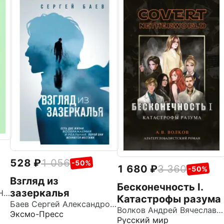
528
1 056
-50%
1 680
3 360
-50%
Взгляд из
Бесконечность I.
зазеркалья
Бубенников Александр Николаевич
Катастрофы разума
Баев Сергей Александрович
Волков Андрей Вячеславович
Эксмо-Пресс
Русский мир