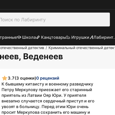
транные
Школа
Канцтовары
Игрушки
Лабиринт.
отечественный детектив
Криминальный отечественный детек
/
енеев, Веденеев
3.7
(3 оценки)
0 рецензий
К бывшему китаисту и военному разведчику
Петру Меркулову приезжает его старинный
приятель из Латвии Ояр Юри. У приятеля
внезапно случается сердечный приступ и его
увозят в больницу. Перед этим Юри очень
просит Меркулова сохранить его машину и