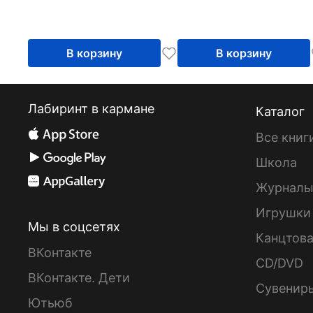
В корзину
В корзину
Лабиринт в кармане
Каталог
Все книг
Школа
Журнал
Игрушки
Мы в соцсетях
Канцтов
ВКонтакте
CD/DVD
ВКонтакте. Дети
Сувенир
Ютьюб