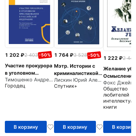
1 202
2 403
1 764
3 528
-50%
-50%
1 222
2 44
Участие прокурора
Мэтр. Истории с
Желание уби
в уголовном
криминалистикой
Осмысление
Тимошенко Андрей Анатольевич
Лискин Юрий Александрович
преследовании в
плюс… Русская
Фокс Джеймс
бессмыслен
Городец
Спутник+
Российской
эпопея
Общество
жестокости
Федерации.
любителей
интеллектуа
Альбом схем
книги
В корзину
В корзину
В корзин