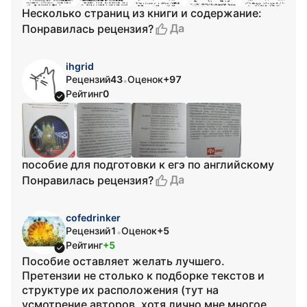
Несколько страниц из книги и содержание:
Да
Понравилась рецензия?
ihgrid
Рецензий
43
Оценок
+97
•
Рейтинг
0
пособие для подготовки к егэ по английскому
Да
Понравилась рецензия?
cofedrinker
Рецензий
1
Оценок
+5
•
Рейтинг
+5
Пособие оставляет желать лучшего.
Претензии не столько к подборке текстов и
структуре их расположения (тут на
усмотрение авторов, хотя лично мне многое