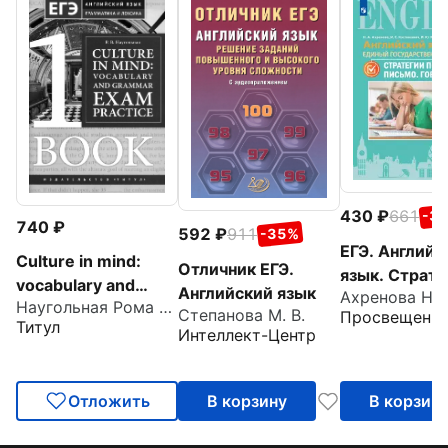
430
661
-3
740
592
911
-35%
ЕГЭ. Английс
Culture in mind:
Отличник ЕГЭ.
язык. Страте
vocabulary and
Английский язык
подготовки.
Наугольная Рома Владимировна
grammar exam
Степанова М. В.
Просвещени
Письмо. Гов
Титул
practice.
Интеллект-Центр
Тренировочные
задания по ЕГЭ.
Отложить
В корзину
В корзин
Книга 1