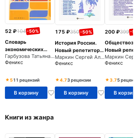
52
104
-50%
200
399
175
350
-5
-50%
Словарь
Обществозна
История России.
экономических
Новый репет
Новый репетитор
Гарбузова Татьяна Михайловна
терминов для
Маркин Сергей Александрович
для подготов
для подготовки к
Феникс
Феникс
Феникс
бизнесменов.
ОГЭ
ОГЭ
Business English
5
11 рецензий
4.7
3 рецензии
3.7
5 реценз
В корзину
В корзину
В корзин
Книги из жанра