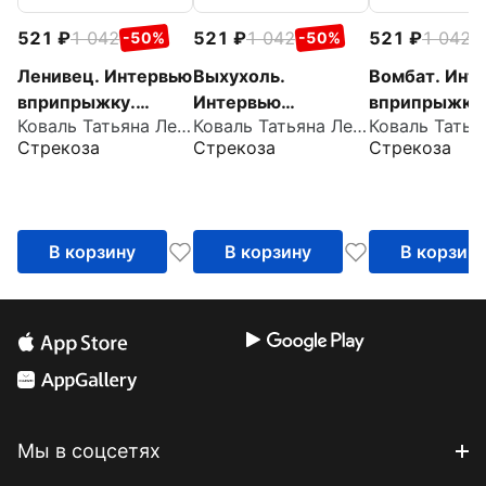
521
1 042
521
1 042
521
1 042
-50%
-50%
-
Ленивец. Интервью
Выхухоль.
Вомбат. Инт
вприпрыжку.
Интервью
вприпрыжку
Коваль Татьяна Леонидовна
Коваль Татьяна Леонидовна
Репортер
вприпрыжку.
Репортер
Стрекоза
Стрекоза
Стрекоза
Пружинка
Репортер
Пружинка
Пружинка
В корзину
В корзину
В корзин
Мы в соцсетях