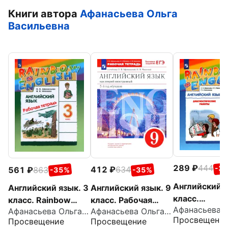
Книги автора
Афанасьева Ольга
Васильевна
289
444
-3
412
634
561
863
-35%
-35%
Английский я
Английский язык. 9
Английский язык. 3
класс.
класс. Рабочая
класс. Rainbow
Диагностиче
Афанасьева Ольга Васильевна
Афанасьева Ольга Васильевна
тетрадь к учебнику
English. Рабочая
Просвещени
Просвещение
Просвещение
работы к уче
О. В. Афанасьевой,
тетрадь. ФГОС