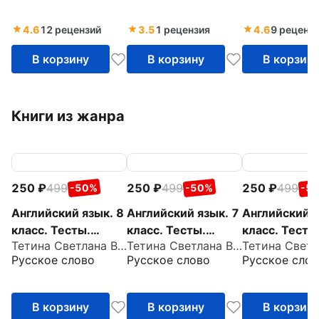
О.В. Афанась
И. В. Михеевой.
И.В. Михеев
ФГОС
4.6
12 рецензий
3.5
1 рецензия
4.6
9 реценз
В корзину
В корзину
В корзин
Книги из жанра
250
499
250
499
250
499
-50%
-50%
-5
Английский язык. 8
Английский язык. 7
Английский я
класс. Тесты.
класс. Тесты.
класс. Тесты
Тетина Светлана Владимировна
Тетина Светлана Владимировна
Лексика и
Лексика и
Лексика и
Русское слово
Русское слово
Русское слов
грамматика
грамматика
грамматика
В корзину
В корзину
В корзин