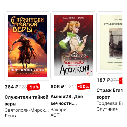
187
374
-5
606
1 211
364
728
-50%
-50%
Страж Египе
Амнея28. Две
Служители тайной
ворот
вечности.
веры
Спутник+
Вакари
Святополк-Мирский Роберт Зиновьевич
Асфиксия
АСТ
Лепта