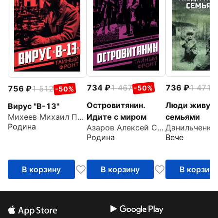
734
1 467
736
1 471
-50%
-
756
1 512
-50%
Островитянин.
Люди живут
Вирус "В-13"
Идите с миром
семьями
Михеев Михаил Петрович
Родина
Азаров Алексей Сергеевич
Родина
Вече
В корзину
В корзину
В корзин