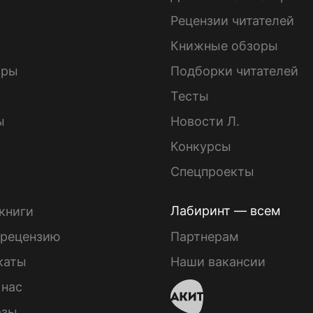
ы
Рецензии читателей
Книжные обзоры
ары
Подборки читателей
Тесты
ы
Новости Л.
Конкурсы
Спецпроекты
Лабиринт — всем
книги
 рецензию
Партнерам
каты
Наши вакансии
 нас
азы