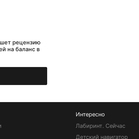
ишет рецензию
ей на баланс в
Интересно
и
Лабиринт. Сейчас
Детский навигатор