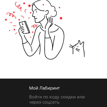
Мой Лабиринт
Войти по коду скидки или
через соцсеть