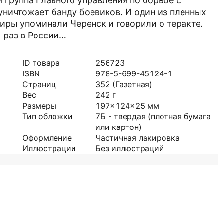
 группа Главного управления по борьбе с
уничтожает банду боевиков. И один из пленных
диры упоминали Черенск и говорили о теракте.
т раз в России…
ID товара
256723
ISBN
978-5-699-45124-1
Страниц
352
(Газетная)
Вес
242
г
Размеры
197x124x25
мм
Тип обложки
7Б - твердая (плотная бумага
или картон)
Оформление
Частичная лакировка
Иллюстрации
Без иллюстраций