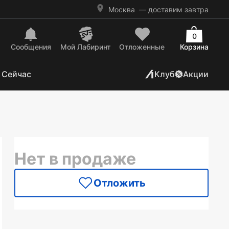
Москва
— доставим завтра
0
Сообщения
Mой Лабиринт
Отложенные
Корзина
 Сейчас
Клуб
Акции
Нет в продаже
Отложить