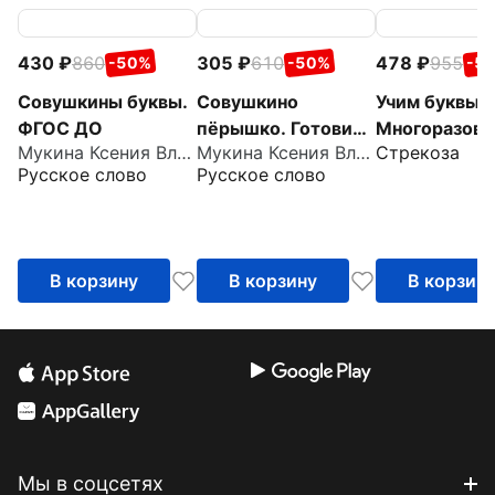
430
860
305
610
478
955
-50%
-50%
-5
Совушкины буквы.
Совушкино
Учим буквы.
ФГОС ДО
пёрышко. Готовим
Многоразов
Мукина Ксения Владимировна
Мукина Ксения Владимировна
Стрекоза
руку к письму.
рабочие тет
Русское слово
Русское слово
ФГОС ДО
В корзину
В корзину
В корзин
Мы в соцсетях