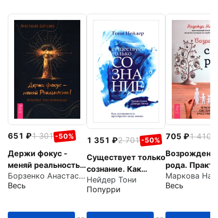
651
1 301
705
1 410
-50%
-
1 351
2 701
-50%
Держи фокус -
Возрождени
Существует только
меняй реальность!
рода. Практи
сознание. Как
Борзенко Анастасия
Практики
системных
Нейдер Тони
осознанность
Весь
Весь
трансформации
расстановок
Попурри
преобразит вашу
жизнь