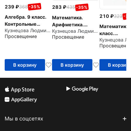
239
368
283
435
-35%
-35%
210
323
-3
Алгебра. 9 класс.
Математика.
Контрольные
Арифметика.
Математика.
Кузнецова Людмила Викторовна
Кузнецова Людмила Викторовна
работы. ФГОС
Геометрия. 6
класс.
Просвещение
Просвещение
класс. Тетрадь-
Контрольны
экзаменатор. ФГОС
Просвещени
работы. ФГО
В корзину
В корзину
В корзин
Мы в соцсетях