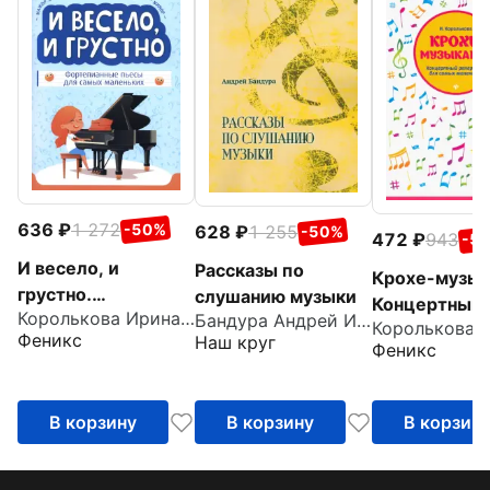
636
1 272
-50%
628
1 255
-50%
472
943
-5
И весело, и
Рассказы по
Крохе-музык
грустно.
слушанию музыки
Концертный
Королькова Ирина Станиславовна
Фортепианные
Бандура Андрей Иванович
репертуар. Ча
Феникс
Наш круг
пьесы для самых
Феникс
маленьких
В корзину
В корзину
В корзин