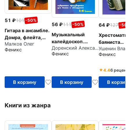
51
101
-50%
56
111
-50%
64
127
-50
Гитара в ансамбле.
Музыкальный
Хрестоматия
Домра, флейта,
калейдоскоп.
баяниста
Малков Олег
фортепиано
Доренский Александр Тихонович
Избранные
(аккордеонис
Феникс
Феникс
Феникс
произведения для
класс ДМШ
баяна и
аккордеона. 2-4
4.4
6 реценз
классы
В корзину
В корзину
В корзин
Книги из жанра