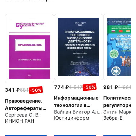
774
1 547
981
1 961
-50%
-
341
681
-50%
Информационные
Политическо
Правоведение.
технологии в
регуляторно
Авторефераты
Вайпан Виктор Алексеевич
юридической
обеспечение
Сергеева О. В.
2021–2022
Юстицинформ
Зебра-Е
деятельности.
мировых
ИНИОН РАН
Правовая
интеграцион
информатика в
процессов - X